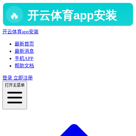
开云体育app安装
最新首页
最新消息
手机APP
帮助文档
登录
立即注册
打开主菜单