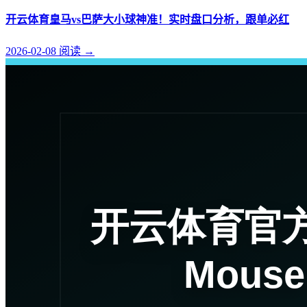
开云体育皇马vs巴萨大小球神准！实时盘口分析，跟单必红
2026-02-08
阅读
→