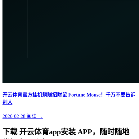
开云体育官方挂机躺赚招财鼠 Fortune Mouse！千万不要告诉
别人
2026-02-28
阅读
→
下载 开云体育app安装 APP，随时随地