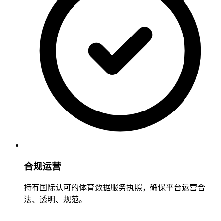
合规运营
持有国际认可的体育数据服务执照，确保平台运营合
法、透明、规范。