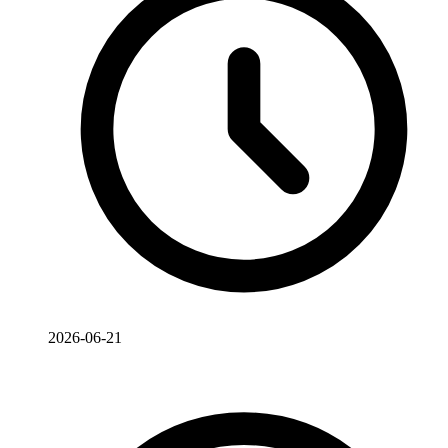
2026-06-21