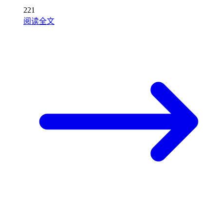
221
阅读全文