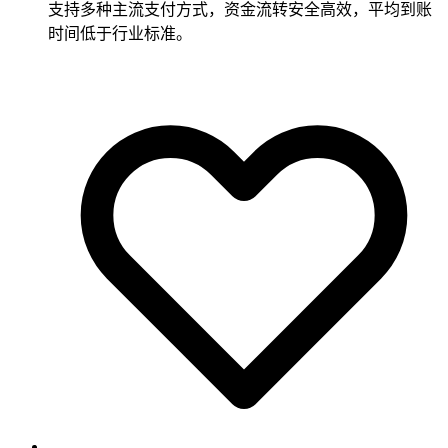
支持多种主流支付方式，资金流转安全高效，平均到账
时间低于行业标准。