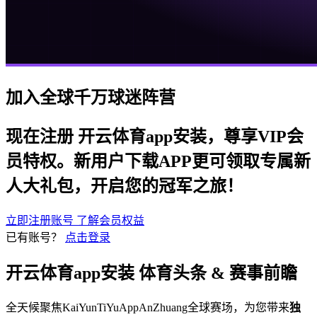
加入全球千万球迷阵营
现在注册
开云体育app安装
，尊享VIP会
员特权。新用户下载APP更可领取专属新
人大礼包，开启您的冠军之旅！
立即注册账号
了解会员权益
已有账号？
点击登录
开云体育app安装
体育头条 & 赛事前瞻
全天候聚焦KaiYunTiYuAppAnZhuang全球赛场，为您带来
独