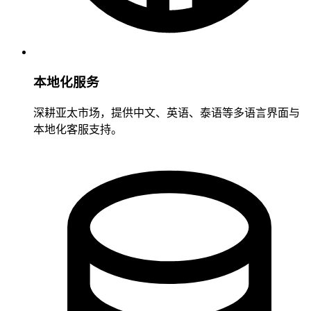
本地化服务
深耕亚太市场，提供中文、英语、泰语等多语言界面与
本地化客服支持。