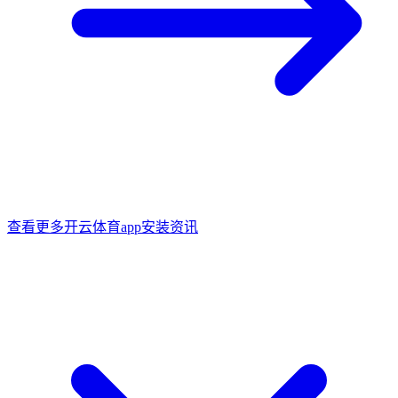
查看更多开云体育app安装资讯