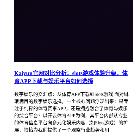
Kaiyun官网对比分析：slots游戏体验升级，体
育APP下载与娱乐平台如何选择
数字娱乐的交汇点：从体育APP下载到Slots游戏 面对琳
琅满目的数字娱乐选择，一个核心问题浮现出来：是专
注于纯粹的体育赛事APP，还是拥抱融合了体育与娱乐
的综合平台？以开云体育APP为例，其平台内部从专业
的体育信息平台向多元化娱乐内容（如Slots游戏）的扩
展，恰恰为我们提供了一个观察行业趋势和用