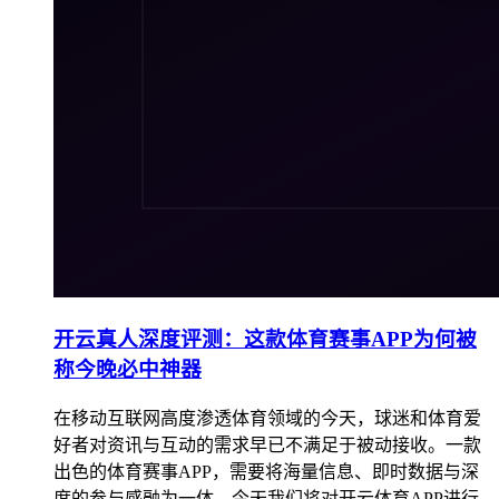
开云真人深度评测：这款体育赛事APP为何被
称今晚必中神器
在移动互联网高度渗透体育领域的今天，球迷和体育爱
好者对资讯与互动的需求早已不满足于被动接收。一款
出色的体育赛事APP，需要将海量信息、即时数据与深
度的参与感融为一体。今天我们将对开云体育APP进行