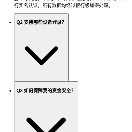
行实名认证，所有数据均经过银行级加密处理。
Q2
支持哪些设备登录？
Q3
如何保障我的资金安全？