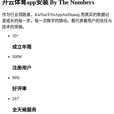
开云体育app安装
By The Numbers
作为行业领跑者，KaiYunTiYuAppAnZhuang 用真实的数据记
录成长的每一步。每一次数字的跳动，都代表着用户的信任与
技术的突破。
10+
成立年限
500W
注册用户
99%
好评率
24/7
全天候服务