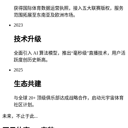
获得国际体育数据运营执照，接入五大联赛版权，服务
范围拓展至东南亚及欧洲市场。
2023
技术升级
全面引入 AI 算法模型，推出“毫秒级”直播技术，用户活
跃度创历史新高。
2025
生态共建
与全球 20+ 顶级俱乐部达成战略合作，启动元宇宙体育
社区计划。
未来，不止于此...