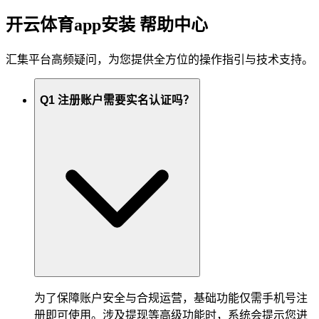
开云体育app安装 帮助中心
汇集平台高频疑问，为您提供全方位的操作指引与技术支持。
Q1
注册账户需要实名认证吗？
为了保障账户安全与合规运营，基础功能仅需手机号注
册即可使用。涉及提现等高级功能时，系统会提示您进