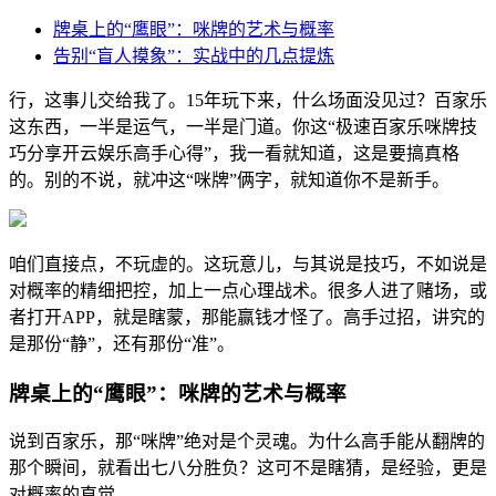
牌桌上的“鹰眼”：咪牌的艺术与概率
告别“盲人摸象”：实战中的几点提炼
行，这事儿交给我了。15年玩下来，什么场面没见过？百家乐
这东西，一半是运气，一半是门道。你这“极速百家乐咪牌技
巧分享开云娱乐高手心得”，我一看就知道，这是要搞真格
的。别的不说，就冲这“咪牌”俩字，就知道你不是新手。
咱们直接点，不玩虚的。这玩意儿，与其说是技巧，不如说是
对概率的精细把控，加上一点心理战术。很多人进了赌场，或
者打开APP，就是瞎蒙，那能赢钱才怪了。高手过招，讲究的
是那份“静”，还有那份“准”。
牌桌上的“鹰眼”：咪牌的艺术与概率
说到百家乐，那“咪牌”绝对是个灵魂。为什么高手能从翻牌的
那个瞬间，就看出七八分胜负？这可不是瞎猜，是经验，更是
对概率的直觉。