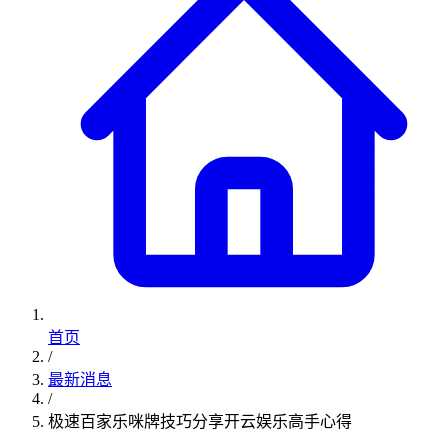
首页
/
最新消息
/
极速百家乐咪牌技巧分享开云娱乐高手心得