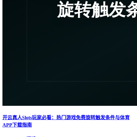
开云真人Slots玩家必看：热门游戏免费旋转触发条件与体育
APP下载指南