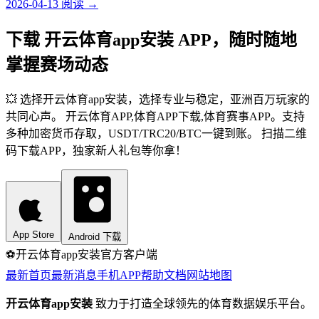
2026-04-13
阅读
→
下载 开云体育app安装 APP，随时随地
掌握赛场动态
💥 选择开云体育app安装，选择专业与稳定，亚洲百万玩家的
共同心声。 开云体育APP,体育APP下载,体育赛事APP。支持
多种加密货币存取，USDT/TRC20/BTC一键到账。 扫描二维
码下载APP，独家新人礼包等你拿！
App Store
Android 下载
⚽️
开云体育app安装
官方客户端
最新首页
最新消息
手机APP
帮助文档
网站地图
开云体育app安装
致力于打造全球领先的体育数据娱乐平台。