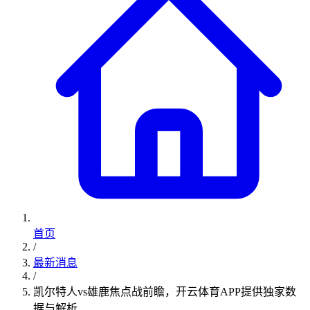
首页
/
最新消息
/
凯尔特人vs雄鹿焦点战前瞻，开云体育APP提供独家数
据与解析