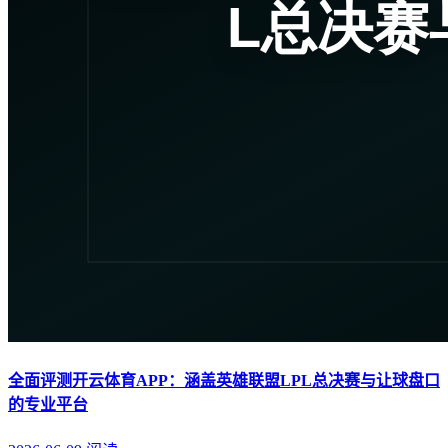
全面评测开云体育APP：涵盖英雄联盟LPL总决赛与让球盘口
的专业平台