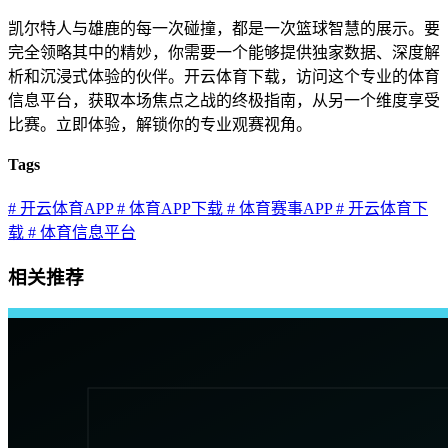
凯尔特人与雄鹿的每一次碰撞，都是一次篮球智慧的展示。要
完全领略其中的精妙，你需要一个能够提供独家数据、深度解
析和沉浸式体验的伙伴。开云体育下载，访问这个专业的体育
信息平台，获取本场焦点之战的终极指南，从另一个维度享受
比赛。立即体验，解锁你的专业观赛视角。
Tags
# 开云体育APP
# 体育APP下载
# 体育赛事APP
# 开云体育下
载
# 体育信息平台
相关推荐