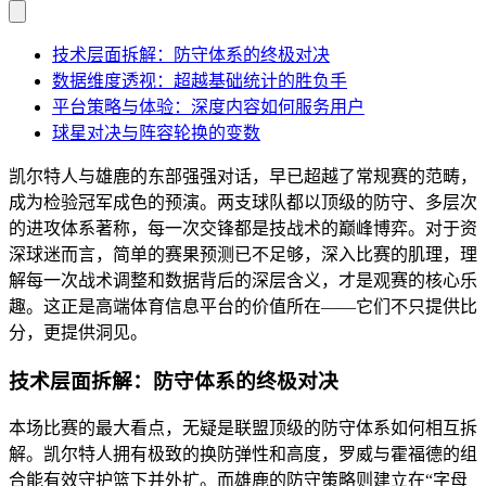
技术层面拆解：防守体系的终极对决
数据维度透视：超越基础统计的胜负手
平台策略与体验：深度内容如何服务用户
球星对决与阵容轮换的变数
凯尔特人与雄鹿的东部强强对话，早已超越了常规赛的范畴，
成为检验冠军成色的预演。两支球队都以顶级的防守、多层次
的进攻体系著称，每一次交锋都是技战术的巅峰博弈。对于资
深球迷而言，简单的赛果预测已不足够，深入比赛的肌理，理
解每一次战术调整和数据背后的深层含义，才是观赛的核心乐
趣。这正是高端体育信息平台的价值所在——它们不只提供比
分，更提供洞见。
技术层面拆解：防守体系的终极对决
本场比赛的最大看点，无疑是联盟顶级的防守体系如何相互拆
解。凯尔特人拥有极致的换防弹性和高度，罗威与霍福德的组
合能有效守护篮下并外扩。而雄鹿的防守策略则建立在“字母