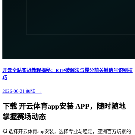
开云全站实战教程揭秘：RTP破解法与爆分前关键信号识别技
巧
2026-06-21
阅读
→
下载 开云体育app安装 APP，随时随地
掌握赛场动态
💥 选择开云体育app安装，选择专业与稳定，亚洲百万玩家的